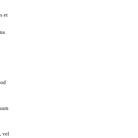
s et
gna
mod
m
a
psum
, vel