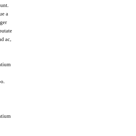
unt.
ue a
eger
putate
nd ac,
antium
bo.
antium