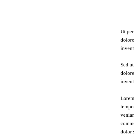
Ut per
dolore
invent
Sed ut
dolore
invent
Lorem 
tempor
veniam
commod
dolor 