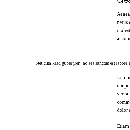
Crea
Aenean
netus 
molest
accums
Stet clita kasd gubergren, no sea sanctus est labore
Lorem 
tempor
veniam
commod
dolor 
Etiam 