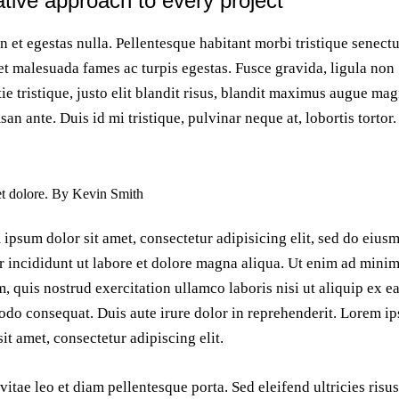
tive approach to every project
 et egestas nulla. Pellentesque habitant morbi tristique senectu
et malesuada fames ac turpis egestas. Fusce gravida, ligula non
ie tristique, justo elit blandit risus, blandit maximus augue ma
an ante. Duis id mi tristique, pulvinar neque at, lobortis tortor.
 et dolore. By
Kevin Smith
ipsum dolor sit amet, consectetur adipisicing elit, sed do eius
 incididunt ut labore et dolore magna aliqua. Ut enim ad mini
, quis nostrud exercitation ullamco laboris nisi ut aliquip ex e
o consequat. Duis aute irure dolor in reprehenderit. Lorem i
sit amet, consectetur adipiscing elit.
vitae leo et diam pellentesque porta. Sed eleifend ultricies risus