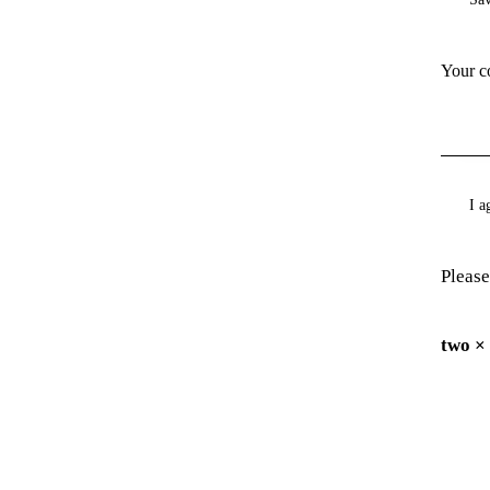
I a
Please
two ×