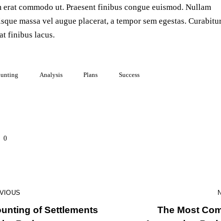
m erat commodo ut. Praesent finibus congue euismod. Nullam
isque massa vel augue placerat, a tempor sem egestas. Curabitu
at finibus lacus.
unting
Analysis
Plans
Success
0
VIOUS
unting of Settlements
The Most Co