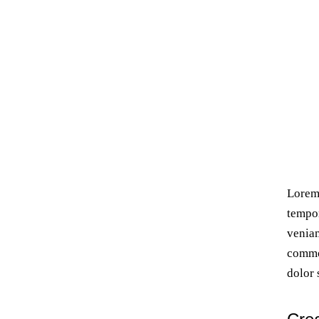
Lorem 
tempor
veniam
commod
dolor 