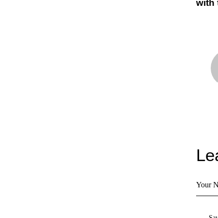
with
Le
Sav