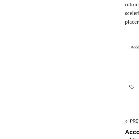
rutru
sceler
placer
Acco
PRE
Acco